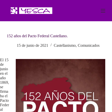
S
a
l
t
a
r
a
152 años del Pacto Federal Castellano.
l
c
o
15 de junio de 2021
Castellanismo
,
Comunicados
n
t
e
El 15
n
de
i
junio
d
en el
o
año
1869,
se
firma
ba el
Pacto
Feder
al