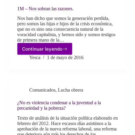
teleoperadoras.
1M – Nos sobran las razones.
Nos han dicho que somos la generación perdida,
pero somos las hijas e hijos de la crisis económica,
que no es sino una consecuencia natural de la
voracidad capitalista, y hemos sido y somos testigos
de primera mano de la…
Continuar leyendo
1M
–
Yesca
1 de mayo de 2016
Nos
sobran
las
razones.
Comunicados
,
Lucha obrera
¿No es violencia condenar a la juventud a la
precariedad y la pobreza?
Texto de análisis de la situación política elaborado en
febrero del 2012. Hace escasos días asistimos a la
aprobación de la nueva reforma laboral, una reforma
que deteriora aún más los derechos de los