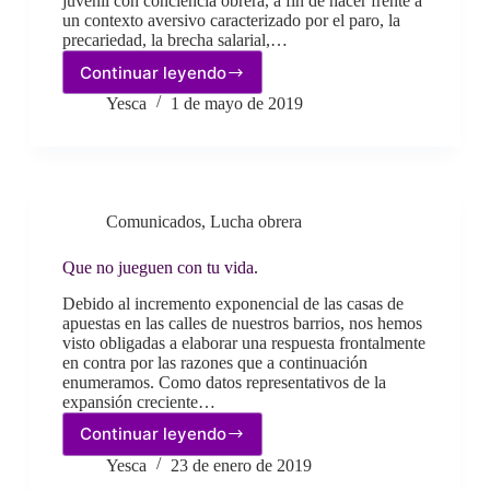
juvenil con conciencia obrera, a fin de hacer frente a
un contexto aversivo caracterizado por el paro, la
precariedad, la brecha salarial,…
Continuar leyendo
1M
–
Yesca
1 de mayo de 2019
Contra
la
precariedad:
la
juventud
Comunicados
,
Lucha obrera
responde.
Que no jueguen con tu vida.
Debido al incremento exponencial de las casas de
apuestas en las calles de nuestros barrios, nos hemos
visto obligadas a elaborar una respuesta frontalmente
en contra por las razones que a continuación
enumeramos. Como datos representativos de la
expansión creciente…
Continuar leyendo
Que
no
Yesca
23 de enero de 2019
jueguen