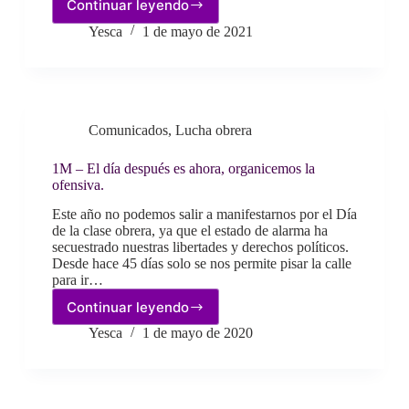
Continuar leyendo
1M
–
Yesca
1 de mayo de 2021
Juventud
rebelde
frente
a
la
Comunicados
,
Lucha obrera
precariedad
y
la
1M – El día después es ahora, organicemos la
ofensiva.
explotación.
Este año no podemos salir a manifestarnos por el Día
de la clase obrera, ya que el estado de alarma ha
secuestrado nuestras libertades y derechos políticos.
Desde hace 45 días solo se nos permite pisar la calle
para ir…
Continuar leyendo
1M
–
Yesca
1 de mayo de 2020
El
día
después
es