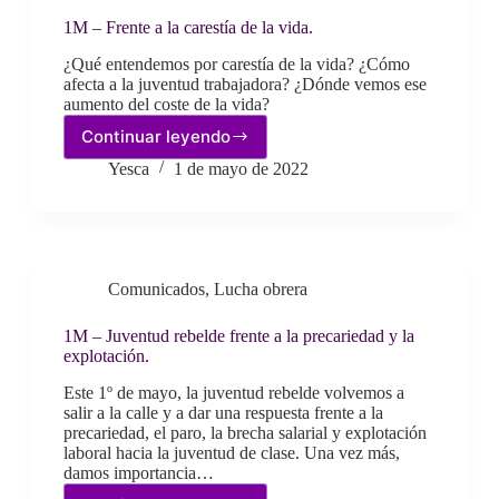
crisis!
1M – Frente a la carestía de la vida.
¿Qué entendemos por carestía de la vida? ¿Cómo
afecta a la juventud trabajadora? ¿Dónde vemos ese
aumento del coste de la vida?
Continuar leyendo
1M
–
Yesca
1 de mayo de 2022
Frente
a
la
carestía
de
Comunicados
,
Lucha obrera
la
vida.
1M – Juventud rebelde frente a la precariedad y la
explotación.
Este 1º de mayo, la juventud rebelde volvemos a
salir a la calle y a dar una respuesta frente a la
precariedad, el paro, la brecha salarial y explotación
laboral hacia la juventud de clase. Una vez más,
damos importancia…