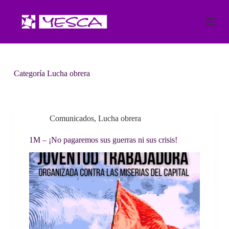
S
a
l
t
a
r
a
Categoría
Lucha obrera
l
c
o
n
t
Comunicados
,
Lucha obrera
e
n
i
1M – ¡No pagaremos sus guerras ni sus crisis!
d
o