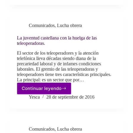
con
tu
vida.
Comunicados
,
Lucha obrera
La juventud castellana con la huelga de las
teleoperadoras.
El sector de los teleoperadores y la atención
telefónica lleva décadas siendo diana de la
precariedad laboral y de infames condiciones
laborales. El gremio de las teleoperadoras y
teleoperadores tiene tres características principales.
La principal: es un sector que por…
Continuar leyendo
La
juventud
Yesca
28 de septiembre de 2016
castellana
con
la
huelga
de
Comunicados
,
Lucha obrera
las