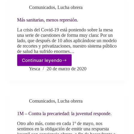
ahora,
Comunicados
,
Lucha obrera
organicemos
la
ofensiva.
Más sanitarias, menos represión.
La crisis del Covid-19 está poniendo sobre la mesa
una serie de cuestiones de forma muy clara: Por un
lado, que después de 10 años aplicándose un modelo
de recortes y privatizaciones, nuestro sistema público
de salud ha sufrido enormes…
Continuar leyendo
Más
sanitarias,
Yesca
20 de marzo de 2020
menos
represión.
Comunicados
,
Lucha obrera
1M – Contra la precariedad: la juventud responde.
Otro año más, como en cada 1º de mayo, nos
sentimos en la obligación de emitir una respuesta