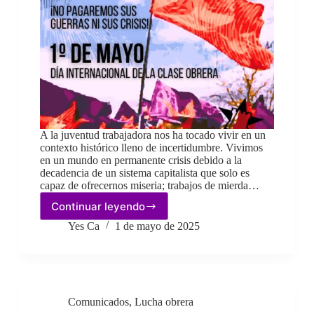
A la juventud trabajadora nos ha tocado vivir en un
contexto histórico lleno de incertidumbre. Vivimos
en un mundo en permanente crisis debido a la
decadencia de un sistema capitalista que solo es
capaz de ofrecernos miseria; trabajos de mierda…
Continuar leyendo
1M
–
Yes Ca
1 de mayo de 2025
¡No
pagaremos
sus
guerras
ni
Comunicados
,
Lucha obrera
sus