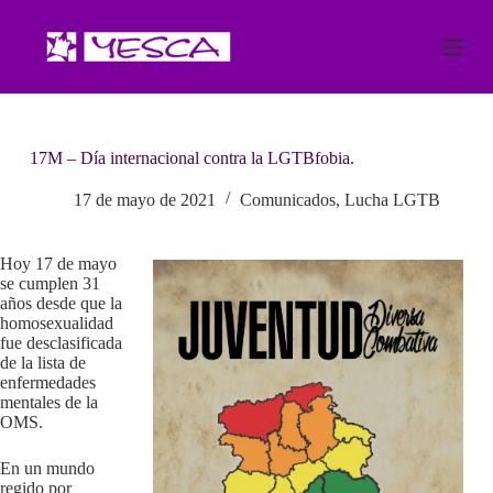
S
a
l
t
a
r
a
17M – Día internacional contra la LGTBfobia.
l
c
o
17 de mayo de 2021
Comunicados
,
Lucha LGTB
n
t
e
Hoy 17 de mayo
n
se cumplen 31
i
años desde que la
d
homosexualidad
o
fue desclasificada
de la lista de
enfermedades
mentales de la
OMS.
En un mundo
regido por