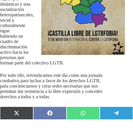
dinámicas y una
socialización
heteropatriarcales,
social y
culturalmente
sigue
habiendo un
cuadro de
discriminación
activo hacia las
personas que
forman parte del colectivo LGTB.
Por todo ello, reivindicamos este día como una jornada
combativa para luchar a favor de los derechos LGTB,
para concienciarnos y crear redes necesarias que nos
permitan dar resistencia a la libre expresión y conceder
derechos a todos y a todas.
Compartir
Compartir
Compartir
Compart
en
en
en
en
X
Facebook
WhatsApp
Telegr
(Twitter)