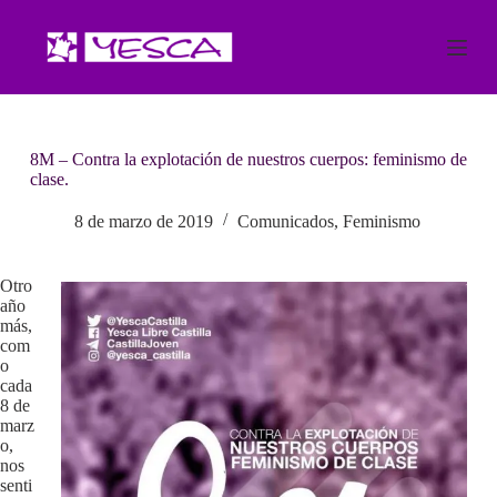
S
a
l
t
a
r
a
8M – Contra la explotación de nuestros cuerpos: feminismo de
l
clase.
c
o
n
8 de marzo de 2019
Comunicados
,
Feminismo
t
e
n
Otro
i
año
d
más,
o
com
o
cada
8 de
marz
o,
nos
senti