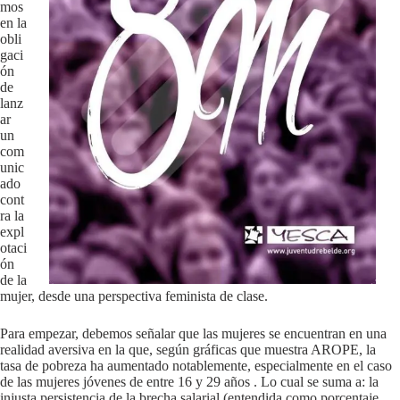
mos
en la
obli
gaci
ón
de
lanz
ar
un
com
unic
ado
cont
ra la
expl
otaci
ón
de la
mujer, desde una perspectiva feminista de clase.
Para empezar, debemos señalar que las mujeres se encuentran en una
realidad aversiva en la que, según gráficas que muestra AROPE, la
tasa de pobreza ha aumentado notablemente, especialmente en el caso
de las mujeres jóvenes de entre 16 y 29 años . Lo cual se suma a: la
injusta persistencia de la brecha salarial (entendida como porcentaje