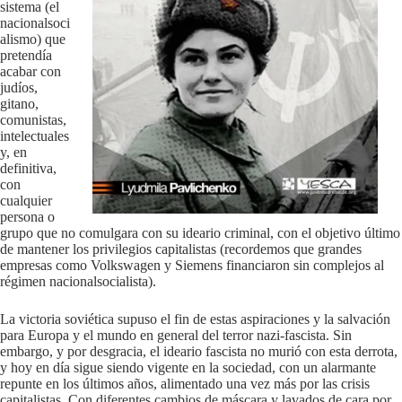
sistema (el
nacionalsoci
alismo) que
pretendía
acabar con
judíos,
gitano,
comunistas,
intelectuales
y, en
definitiva,
con
cualquier
persona o
grupo que no comulgara con su ideario criminal, con el objetivo último
de mantener los privilegios capitalistas (recordemos que grandes
empresas como Volkswagen y Siemens financiaron sin complejos al
régimen nacionalsocialista).
La victoria soviética supuso el fin de estas aspiraciones y la salvación
para Europa y el mundo en general del terror nazi-fascista. Sin
embargo, y por desgracia, el ideario fascista no murió con esta derrota,
y hoy en día sigue siendo vigente en la sociedad, con un alarmante
repunte en los últimos años, alimentado una vez más por las crisis
capitalistas. Con diferentes cambios de máscara y lavados de cara por