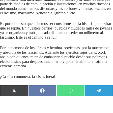
parte de medios de comunicación e instituciones, en muchos rincones
del mundo aumentan los discursos y las acciones violentas basadas en
el racismo, machismo, xenofobia, lgtbfobia, etc.
Es por todo esto que debemos ser conscientes de la historia para evitar
que se repita. En nuestros barrios, pueblos y ciudades miles de jóvenes
ya se organizan y trabajan cada día para no ceder un milímetro al
fascismo. Este es el camino a seguir.
Por la memoria de los héroes y heroínas soviéticas, por la muerte total
y absoluta de los fascismos. Adelante los ejércitos rojos del s. XXI,
abajo con quienes tratan de embaucar al pueblo desde sus poltronas
electoralistas, para después traicionarlo y poner la alfombra roja a la
extrema derecha.
¡Castilla comunera, fascistas fuera!
Compartir
Compartir
Compartir
Compart
en
en
en
en
X
Facebook
WhatsApp
Telegr
(Twitter)