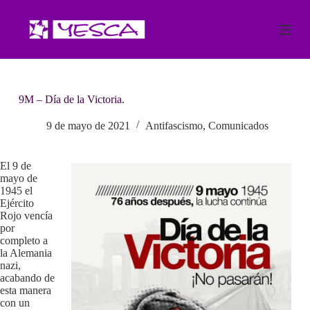
S
a
l
t
a
r
a
9M – Día de la Victoria.
l
c
o
9 de mayo de 2021
Antifascismo
,
Comunicados
n
t
e
El 9 de
n
mayo de
i
1945 el
d
Ejército
o
Rojo vencía
por
completo a
la Alemania
nazi,
acabando de
esta manera
con un