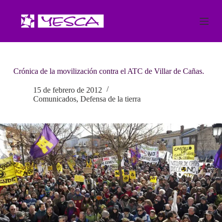
S
a
l
t
a
r
a
Crónica de la movilización contra el ATC de Villar de Cañas.
l
c
o
15 de febrero de 2012
n
Comunicados
,
Defensa de la tierra
t
e
n
i
d
o