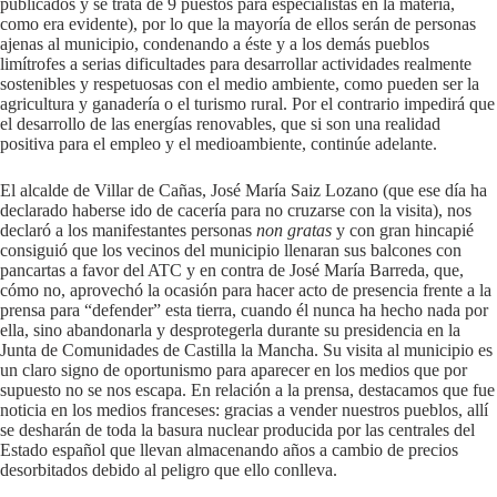
publicados y se trata de 9 puestos para especialistas en la materia,
como era evidente), por lo que la mayoría de ellos serán de personas
ajenas al municipio, condenando a éste y a los demás pueblos
limítrofes a serias dificultades para desarrollar actividades realmente
sostenibles y respetuosas con el medio ambiente, como pueden ser la
agricultura y ganadería o el turismo rural. Por el contrario impedirá que
el desarrollo de las energías renovables, que si son una realidad
positiva para el empleo y el medioambiente, continúe adelante.
El alcalde de Villar de Cañas, José María Saiz Lozano (que ese día ha
declarado haberse ido de cacería para no cruzarse con la visita), nos
declaró a los manifestantes personas
non gratas
y con gran hincapié
consiguió que los vecinos del municipio llenaran sus balcones con
pancartas a favor del ATC y en contra de José María Barreda, que,
cómo no, aprovechó la ocasión para hacer acto de presencia frente a la
prensa para “defender” esta tierra, cuando él nunca ha hecho nada por
ella, sino abandonarla y desprotegerla durante su presidencia en la
Junta de Comunidades de Castilla la Mancha. Su visita al municipio es
un claro signo de oportunismo para aparecer en los medios que por
supuesto no se nos escapa. En relación a la prensa, destacamos que fue
noticia en los medios franceses: gracias a vender nuestros pueblos, allí
se desharán de toda la basura nuclear producida por las centrales del
Estado español que llevan almacenando años a cambio de precios
desorbitados debido al peligro que ello conlleva.