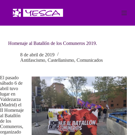
S
a
l
t
a
r
a
Homenaje al Batallón de los Comuneros 2019.
l
c
o
8 de abril de 2019
n
Antifascismo
,
Castellanismo
,
Comunicados
t
e
n
El pasado
i
sábado 6 de
d
abril tuvo
o
lugar en
Valdezarza
(Madrid) el
II Homenaje
al Batallón
de los
Comuneros,
organizado