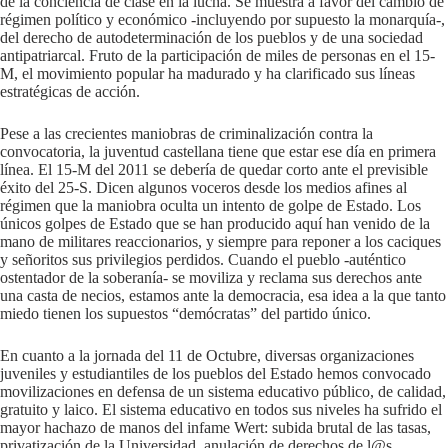
de la conciencia de clase en la lucha. Se muestra a favor del cambio de
régimen político y económico -incluyendo por supuesto la monarquía-,
del derecho de autodeterminación de los pueblos y de una sociedad
antipatriarcal. Fruto de la participación de miles de personas en el 15-
M, el movimiento popular ha madurado y ha clarificado sus líneas
estratégicas de acción.
Pese a las crecientes maniobras de criminalización contra la
convocatoria, la juventud castellana tiene que estar ese día en primera
línea. El 15-M del 2011 se debería de quedar corto ante el previsible
éxito del 25-S. Dicen algunos voceros desde los medios afines al
régimen que la maniobra oculta un intento de golpe de Estado. Los
únicos golpes de Estado que se han producido aquí han venido de la
mano de militares reaccionarios, y siempre para reponer a los caciques
y señoritos sus privilegios perdidos. Cuando el pueblo -auténtico
ostentador de la soberanía- se moviliza y reclama sus derechos ante
una casta de necios, estamos ante la democracia, esa idea a la que tanto
miedo tienen los supuestos “demócratas” del partido único.
En cuanto a la jornada del 11 de Octubre, diversas organizaciones
juveniles y estudiantiles de los pueblos del Estado hemos convocado
movilizaciones en defensa de un sistema educativo público, de calidad,
gratuito y laico. El sistema educativo en todos sus niveles ha sufrido el
mayor hachazo de manos del infame Wert: subida brutal de las tasas,
privatización de la Universidad, anulación de derechos de l@s