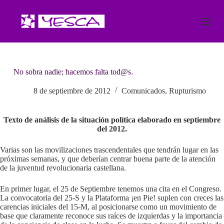
S
a
l
t
a
r
a
No sobra nadie; hacemos falta tod@s.
l
c
o
8 de septiembre de 2012
Comunicados
,
Rupturismo
n
t
e
Texto de análisis de la situación política elaborado en septiembre
n
del 2012.
i
d
Varias son las movilizaciones trascendentales que tendrán lugar en las
o
próximas semanas, y que deberían centrar buena parte de la atención
de la juventud revolucionaria castellana.
En primer lugar, el 25 de Septiembre tenemos una cita en el Congreso.
La convocatoria del 25-S y la Plataforma ¡en Pie! suplen con creces las
carencias iniciales del 15-M, al posicionarse como un movimiento de
base que claramente reconoce sus raíces de izquierdas y la importancia