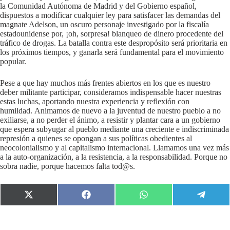
la Comunidad Autónoma de Madrid y del Gobierno español,
dispuestos a modificar cualquier ley para satisfacer las demandas del
magnate Adelson, un oscuro personaje investigado por la fiscalía
estadounidense por, ¡oh, sorpresa! blanqueo de dinero procedente del
tráfico de drogas. La batalla contra este despropósito será prioritaria en
los próximos tiempos, y ganarla será fundamental para el movimiento
popular.
Pese a que hay muchos más frentes abiertos en los que es nuestro
deber militante participar, consideramos indispensable hacer nuestras
estas luchas, aportando nuestra experiencia y reflexión con
humildad. Animamos de nuevo a la juventud de nuestro pueblo a no
exiliarse, a no perder el ánimo, a resistir y plantar cara a un gobierno
que espera subyugar al pueblo mediante una creciente e indiscriminada
represión a quienes se opongan a sus políticas obedientes al
neocolonialismo y al capitalismo internacional. Llamamos una vez más
a la auto-organización, a la resistencia, a la responsabilidad. Porque no
sobra nadie, porque hacemos falta tod@s.
Compartir
Compartir
Compartir
Compart
en
en
en
en
X
Facebook
WhatsApp
Telegr
(Twitter)