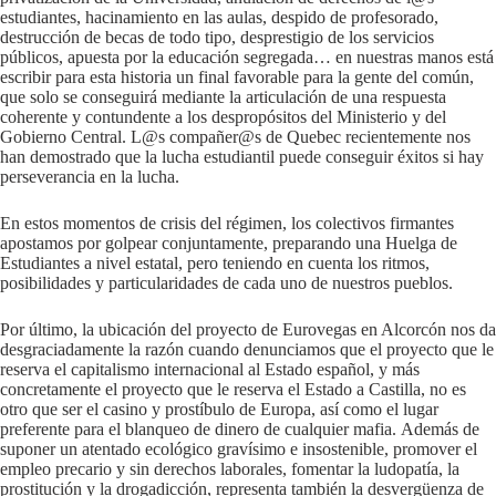
estudiantes, hacinamiento en las aulas, despido de profesorado,
destrucción de becas de todo tipo, desprestigio de los servicios
públicos, apuesta por la educación segregada… en nuestras manos está
escribir para esta historia un final favorable para la gente del común,
que solo se conseguirá mediante la articulación de una respuesta
coherente y contundente a los despropósitos del Ministerio y del
Gobierno Central. L@s compañer@s de Quebec recientemente nos
han demostrado que la lucha estudiantil puede conseguir éxitos si hay
perseverancia en la lucha.
En estos momentos de crisis del régimen, los colectivos firmantes
apostamos por golpear conjuntamente, preparando una Huelga de
Estudiantes a nivel estatal, pero teniendo en cuenta los ritmos,
posibilidades y particularidades de cada uno de nuestros pueblos.
Por último, la ubicación del proyecto de Eurovegas en Alcorcón nos da
desgraciadamente la razón cuando denunciamos que el proyecto que le
reserva el capitalismo internacional al Estado español, y más
concretamente el proyecto que le reserva el Estado a Castilla, no es
otro que ser el casino y prostíbulo de Europa, así como el lugar
preferente para el blanqueo de dinero de cualquier mafia. Además de
suponer un atentado ecológico gravísimo e insostenible, promover el
empleo precario y sin derechos laborales, fomentar la ludopatía, la
prostitución y la drogadicción, representa también la desvergüenza de