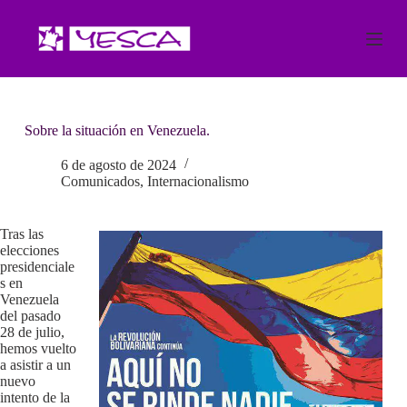
S
a
l
t
a
r
a
Sobre la situación en Venezuela.
l
c
o
6 de agosto de 2024
n
Comunicados
,
Internacionalismo
t
e
n
Tras las
i
elecciones
d
presidenciale
o
s en
Venezuela
del pasado
28 de julio,
hemos vuelto
a asistir a un
nuevo
intento de la