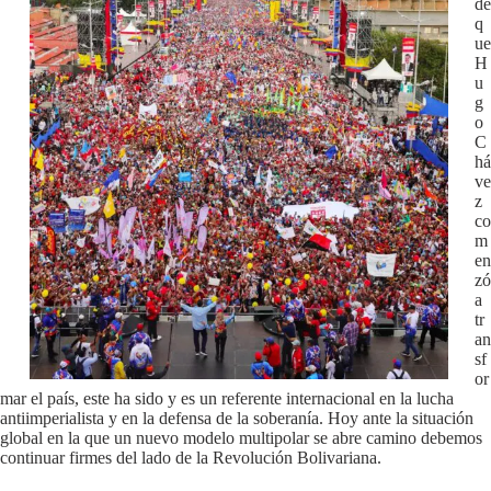
de
q
ue
H
u
g
o
C
há
ve
z
co
m
en
zó
a
tr
an
sf
or
mar el país, este ha sido y es un referente internacional en la lucha
antiimperialista y en la defensa de la soberanía. Hoy ante la situación
global en la que un nuevo modelo multipolar se abre camino debemos
continuar firmes del lado de la Revolución Bolivariana.