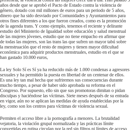
años desde que se aprobó el Pacto de Estado contra la violencia de
género, dotado con mil millones de euros para un periodo de 5 años,
dinero que ha sido desviado por Comunidades y Ayuntamientos para
otros fines diferentes a los que fueron creados, como es la promoción
de la agenda trans. Y como ejemplo, tenemos el reciente y delirante
estudio del Ministerio de Igualdad sobre educación y salud menstrual
de las mujeres jóvenes, estudio que no tiene empacho en afirmar que
de todas las mujeres, son las trans las que sufren un mayor tabú sobre
la menstruación que el resto de mujeres y tienen mayor dificultad
económica para adquirir productos menstruales, estudio en el que se
han gastado 10.000 euros,
La ley Solo Sí es Sí ya ha reducido más de 1.000 condenas a agresores
sexuales y ha permitido la puesta en libertad de un centenar de ellos.
Es una ley tan mal hecha que sufriremos sus consecuencias durante
mucho tiempo, a pesar de haber sido aprobada su reforma en el
Congreso. Por supuesto, ello sin que sus promotoras dimitan o pidan
disculpas y haciéndose las víctimas. Siete meses después de su entrada
en vigor, aún no se aplican las medidas de ayuda establecidas por la
ley, como son los centros para víctimas de violencia sexual.
Permiten el acceso libre a la pornografía a menores. La brutalidad
vejatoria, la violación grupal normalizada y las prácticas límite
convertidas en rutina circulan por la red sin filtros ni límites de acceso