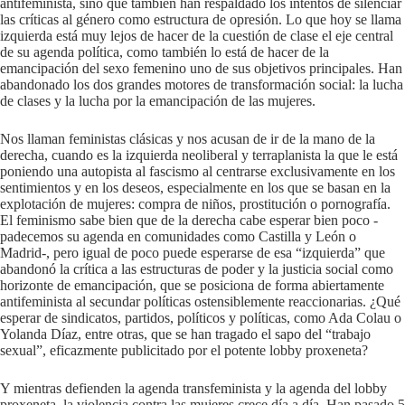
antifeminista, sino que también han respaldado los intentos de silenciar
las críticas al género como estructura de opresión. Lo que hoy se llama
izquierda está muy lejos de hacer de la cuestión de clase el eje central
de su agenda política, como también lo está de hacer de la
emancipación del sexo femenino uno de sus objetivos principales. Han
abandonado los dos grandes motores de transformación social: la lucha
de clases y la lucha por la emancipación de las mujeres.
Nos llaman feministas clásicas y nos acusan de ir de la mano de la
derecha, cuando es la izquierda neoliberal y terraplanista la que le está
poniendo una autopista al fascismo al centrarse exclusivamente en los
sentimientos y en los deseos, especialmente en los que se basan en la
explotación de mujeres: compra de niños, prostitución o pornografía.
El feminismo sabe bien que de la derecha cabe esperar bien poco -
padecemos su agenda en comunidades como Castilla y León o
Madrid-, pero igual de poco puede esperarse de esa “izquierda” que
abandonó la crítica a las estructuras de poder y la justicia social como
horizonte de emancipación, que se posiciona de forma abiertamente
antifeminista al secundar políticas ostensiblemente reaccionarias. ¿Qué
esperar de sindicatos, partidos, políticos y políticas, como Ada Colau o
Yolanda Díaz, entre otras, que se han tragado el sapo del “trabajo
sexual”, eficazmente publicitado por el potente lobby proxeneta?
Y mientras defienden la agenda transfeminista y la agenda del lobby
proxeneta, la violencia contra las mujeres crece día a día. Han pasado 5