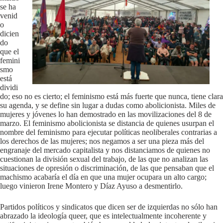
se ha
venid
o
dicien
do
que el
femini
smo
está
dividi
do; eso no es cierto; el feminismo está más fuerte que nunca, tiene clara
su agenda, y se define sin lugar a dudas como abolicionista. Miles de
mujeres y jóvenes lo han demostrado en las movilizaciones del 8 de
marzo. El feminismo abolicionista se distancia de quienes usurpan el
nombre del feminismo para ejecutar políticas neoliberales contrarias a
los derechos de las mujeres; nos negamos a ser una pieza más del
engranaje del mercado capitalista y nos distanciamos de quienes no
cuestionan la división sexual del trabajo, de las que no analizan las
situaciones de opresión o discriminación, de las que pensaban que el
machismo acabaría el día en que una mujer ocupara un alto cargo;
luego vinieron Irene Montero y Díaz Ayuso a desmentirlo.
Partidos políticos y sindicatos que dicen ser de izquierdas no sólo han
abrazado la ideología queer, que es intelectualmente incoherente y