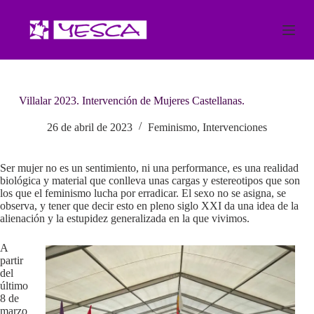
S
a
l
t
a
r
a
Villalar 2023. Intervención de Mujeres Castellanas.
l
c
o
26 de abril de 2023
Feminismo
,
Intervenciones
n
t
e
Ser mujer no es un sentimiento, ni una performance, es una realidad
n
biológica y material que conlleva unas cargas y estereotipos que son
i
los que el feminismo lucha por erradicar. El sexo no se asigna, se
d
observa, y tener que decir esto en pleno siglo XXI da una idea de la
o
alienación y la estupidez generalizada en la que vivimos.
A
partir
del
último
8 de
marzo